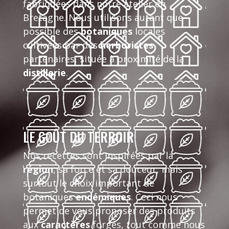
fabriquées dans notre atelier en
Bretagne. Nous utilisons autant que
possible des
botaniques
locales
cultivées par des
herboristes
partenaires, située à proximité de la
distillerie
.
LE GOÛT DU TERROIR
Nos recettes sont inspirées par la
région
, sa force et sa douceur, mais
surtout le choix important de
botaniques
endémiques
. Ceci nous
permet de vous proposer des produits
aux
caractères
forgés, tout comme nous