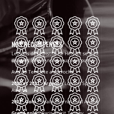
NOS RÉCOMPENSES
Les gins de la Distillerie Héroult se sont
illustrés lors de nombreux concours.
Avis de Tempête a décroché:
2020 et 2021 :
Argent
– London Spirit
Awards
2022
:
Gold
– Spain International Award
Grand gold
– Paris Spirit Trophy