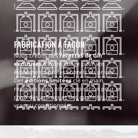
!
FABRICATION À FAÇON
Nous créons des
recettes de Gin
exclusives
à votre image pour vos
évènements professionnels ou privés.
Des
éditions limitées
clé en main,
réalisées selon votre inspiration pour le
choix des arômes et des quantités, en
vrac ou conditionnées.