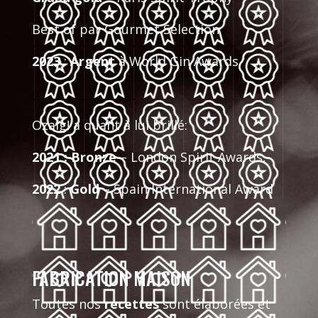
Best of par Gourmet Selection
2023
:
Argent
à World Gin Awards.
Ozalg! a quant à lui brillé:
2021 :
Bronze
– London Spirit Awards,
2022
:
Gold
– Spain International Award
FABRICATION MAISON
Toutes nos
recettes
sont élaborées et